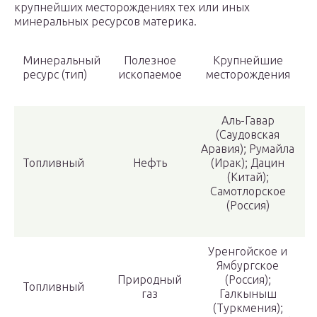
крупнейших месторождениях тех или иных
минеральных ресурсов материка.
Минеральный
Полезное
Крупнейшие
ресурс (тип)
ископаемое
месторождения
Аль-Гавар
(Саудовская
Аравия); Румайла
Топливный
Нефть
(Ирак); Дацин
(Китай);
Самотлорское
(Россия)
Уренгойское и
Ямбургское
Природный
(Россия);
Топливный
газ
Галкыныш
(Туркмения);