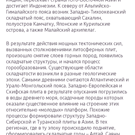
достигает Индонезии. К северу от Альпийско-
Гималайского пояса возник Западно-Тихоокеанский
складчатый пояс, охватывающий Сахалин,
полуостров Камчатку, Японские и Курильские
острова, а также Малайский архипелаг.
В результате действия мощных тектонических сил,
вызванных столкновениями литосферных плит,
произошло смятие слоев горных пород, появились
складчатые структуры, и начался процесс
горообразования. Существующие области
складчатости возникли в разные геологические
эпохи. Самыми древними считаются Атлантический и
Урало-Монгольский пояса. Западно-Европейская и
Скифская плита в результате опускания погрузились
в воды древнего моря, осадочные породы которых
оказали существенное влияние на строение этих
относительно «молодых» платформ. Похожие
процессы формировали структуру Западно-
Сибирской и Туранской плиты в Азии. В тех
регионах, где в ту эпоху происходило поднятие,
сформировались складчатые горы – Алтай, Саяны,