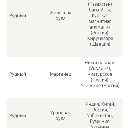
(Казахстан)
бассейны;
Железная
Рудный
Курская
руда
магнитная
аномалия
(Россия);
Кирунавара
(Швеция)
Никопольское
(Украина),
Рудный
Марганец
Чиатурское
(Грузия),
Усинское (Россия)
Индия, Китай,
Россия,
Урановая
Рудный
Узбекистан,
руда
Румыния,
Украина