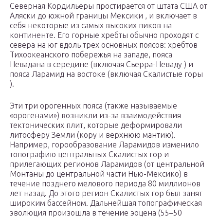
Северная Кордильеры простирается от штата США от
Аляски до южной границы Мексики , и включает в
себя некоторые из самых высоких пиков на
континенте. Его горные хребты обычно проходят с
севера на юг вдоль трех основных поясов: хребтов
Тихоокеанского побережья на западе, пояса
Невадана в середине (включая Сьерра-Неваду ) и
пояса Ларамид на востоке (включая Скалистые горы
).
Эти три орогенных пояса (также называемые
«орогенами») возникли из-за взаимодействия
тектонических плит, которые деформировали
литосферу Земли (кору и верхнюю мантию).
Например, горообразование Ларамидов изменило
топографию центральных Скалистых гор и
прилегающих регионов Ларамидов (от центральной
Монтаны до центральной части Нью-Мексико) в
течение позднего мелового периода 80 миллионов
лет назад. До этого регион Скалистых гор был занят
широким бассейном. Дальнейшая топографическая
эволюция произошла в течение эоцена (55–50