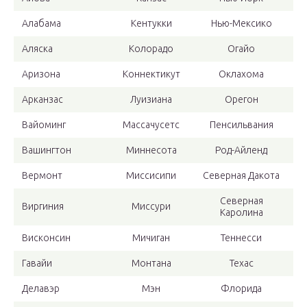
Алабама
Кентукки
Нью-Мексико
Аляска
Колорадо
Огайо
Аризона
Коннектикут
Оклахома
Арканзас
Луизиана
Орегон
Вайоминг
Массачусетс
Пенсильвания
Вашингтон
Миннесота
Род-Айленд
Вермонт
Миссисипи
Северная Дакота
Северная
Виргиния
Миссури
Каролина
Висконсин
Мичиган
Теннесси
Гавайи
Монтана
Техас
Делавэр
Мэн
Флорида