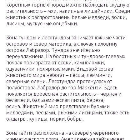
коренных горных пород можно наблюдать скудную
растительность – мхи, накипные лишайники. Среди
животных распространены белые медведи, волки,
лисицы, мускусные овцебыки.
Зона тундры и лесотундры занимает южные части
островов и север материка, включая половину
острова Лабрадор. Тундра значительно
переувлажнена. На болотных и тундрово-глеевых
почвах произрастают осоки, камнеломки,
одуванчики, полярные маки. Видовой состав
животного мира небогат – песцы, лемминги,
северные олени. Лесотундра протянулась от
полуострова Лабрадор до гор Маккензи. Здесь
появляется древесная растительность – черная и
белая ели, бальзамическая пихта, береза,
осина. Животный мир представлен бурыми
медведями, песцами, рыжими лисицами, также есть
ондатры, куницы, норки, бобры.
Зона тайги расположена на севере умеренного
климатического пояса. Американская тайга имеет