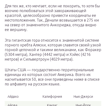
Для тех же, кто мечтает, если не покорить, то хотя бы
воочию полюбоваться этой завораживающей
красотой, целесообразно привести координаты ее
местоположения. Так, Денали возвышается в 275 км
на север от знаменитого Анкориджа, откуда видно
ее вершину.
Эта гигантская гора относится к знаменитой системе
горного хребта Аляски, которая славится своей узкой
горной цепочкой и такими великанами, как Форакер
(5304 метра), Хантер (4442 метра) и Хэйес (4216
метров) и Сильвертроун (4029 метра).
Штаты США — государственно-территориальные
единицы из которых состоит Америка. Всего их
насчитывается 50, все они приведены ниже в списке
по алфавиту на русском языке.
Айдахо
Калифорния
Нью-Джерси
Айова
Канзас
Нью-Йорк