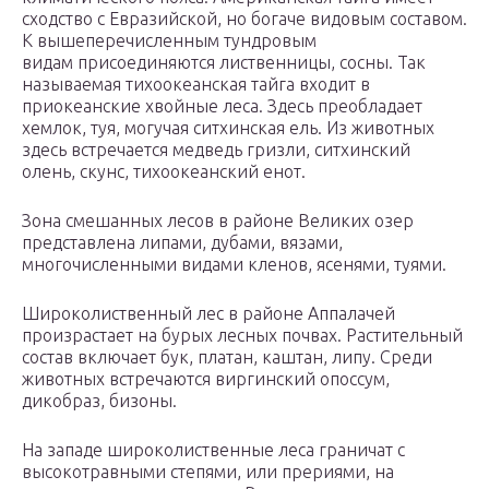
сходство с Евразийской, но богаче видовым составом.
К вышеперечисленным тундровым
видам присоединяются лиственницы, сосны. Так
называемая тихоокеанская тайга входит в
приокеанские хвойные леса. Здесь преобладает
хемлок, туя, могучая ситхинская ель. Из животных
здесь встречается медведь гризли, ситхинский
олень, скунс, тихоокеанский енот.
Зона смешанных лесов в районе Великих озер
представлена липами, дубами, вязами,
многочисленными видами кленов, ясенями, туями.
Широколиственный лес в районе Аппалачей
произрастает на бурых лесных почвах. Растительный
состав включает бук, платан, каштан, липу. Среди
животных встречаются виргинский опоссум,
дикобраз, бизоны.
На западе широколиственные леса граничат с
высокотравными степями, или прериями, на