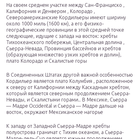
На своем среднем участке между Сан-Франциско ,
Калифорния и Денвером , Колорадо ,
Североамериканские Кордильеры имеют ширину
около 1000 миль (1600 км), а его физико-
географические провинции в этой средней точке
следующие, идущие с запада на восток: хребты
Тихоокеанского побережья, Центральная долина ,
Сьерра-Невада, Провинция бассейнов и хребтов
(образующая множество узких хребтов и долин),
плато Колорадо и Скалистые горы
В Соединенных Штатах другой важной особенностью
Кордильер является плато Колумбия , расположенное
к северу от Калифорнии между Каскадным хребтом,
который является северным продолжением Сьерра-
Невады, и Скалистыми горами.. В Мексике, Сьерра
— Мадре Occidental и Сьерра — Мадре дальше на
восток, окружают Мексиканское нагорье
К западу от Западной Сьерра-Мадре хребты
полуострова граничат с Тихим океаном, а Сьерра-
Мадре-дель-Сур является южным продолжением