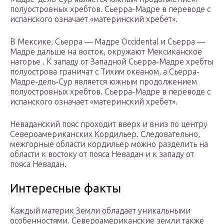
полуостровных хребтов. Сьерра-Мадре в переводе с
испанского означает «материнский хребет».
В Мексике, Сьерра — Мадре Occidental и Сьерра —
Мадре дальше на восток, окружают Мексиканское
нагорье . К западу от Западной Сьерра-Мадре хребты
полуострова граничат с Тихим океаном, а Сьерра-
Мадре-дель-Сур является южным продолжением
полуостровных хребтов. Сьерра-Мадре в переводе с
испанского означает «материнский хребет».
Неваданский пояс проходит вверх и вниз по центру
Североамериканских Кордильер. Следовательно,
межгорные области кордильер можно разделить на
области к востоку от пояса Невадан и к западу от
пояса Невадан.
Интересные факты
Каждый материк Земли обладает уникальными
особенностями. Североамериканские земли также