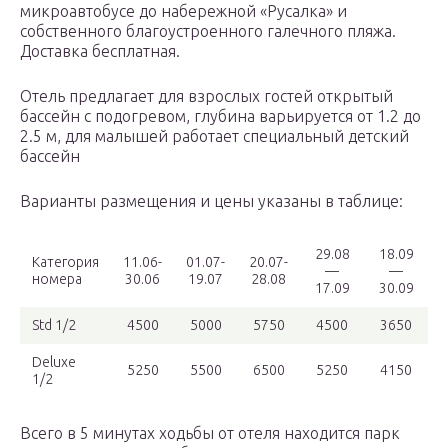
микроавтобусе до набережной «Русалка» и
собственного благоустроенного галечного пляжа.
Доставка бесплатная.
Отель предлагает для взрослых гостей открытый
бассейн с подогревом, глубина варьируется от 1.2 до
2.5 м, для малышей работает специальный детский
бассейн
Варианты размещения и цены указаны в таблице:
29.08
18.09
Категория
11.06-
01.07-
20.07-
—
—
номера
30.06
19.07
28.08
17.09
30.09
Std 1/2
4500
5000
5750
4500
3650
Deluxe
5250
5500
6500
5250
4150
1/2
Всего в 5 минутах ходьбы от отеля находится парк