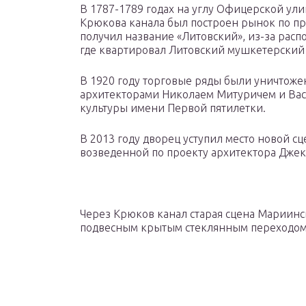
В 1787-1789 годах на углу Офицерской ул
Крюкова канала был построен рынок по п
получил название «Литовский», из-за расп
где квартировал Литовский мушкетерский 
В 1920 году торговые ряды были уничтожен
архитекторами Николаем Митуричем и Ва
культуры имени Первой пятилетки.
В 2013 году дворец уступил место новой с
возведенной по проекту архитектора Джек
Через Крюков канал старая сцена Мариинс
подвесным крытым стеклянным переходом