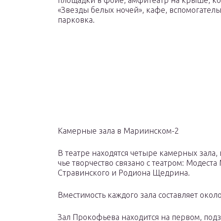
площадки в фойе, амфитеатр на крыше, ко
«Звезды белых ночей», кафе, вспомогател
парковка.
Камерные зала в Мариинском-2
В театре находятся четыре камерных зала,
чье творчество связано с театром: Модеста
Стравинского и Родиона Щедрина.
Вместимость каждого зала составляет около
Зал Прокофьева находится на первом, под