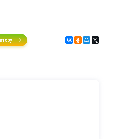
0
втору