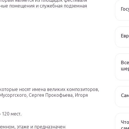
торый является из площадок фестиваля
ьные помещения и служебная подземная
Гос
Евр
Все
ше
 которые носят имена великих композиторов,
 Мусоргского, Сергея Прокофьева, Игоря
Сам
 120 мест.
Что
земном, этаже и предназначен
са