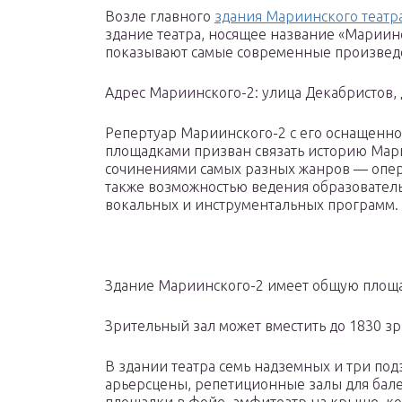
Возле главного
здания Мариинского театр
здание театра, носящее название «Мариинск
показывают самые современные произведе
Адрес Мариинского-2: улица Декабристов, 
Репертуар Мариинского-2 с его оснащенно
площадками призван связать историю Мар
сочинениями самых разных жанров — опер
также возможностью ведения образовател
вокальных и инструментальных программ.
Здание Мариинского-2 имеет общую площа
Зрительный зал может вместить до 1830 зр
В здании театра семь надземных и три под
арьерсцены, репетиционные залы для бале