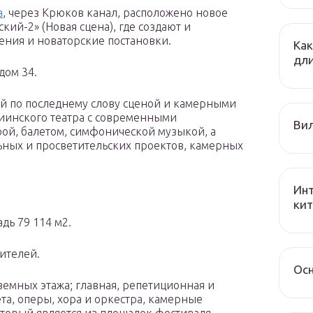
а
, через Крюков канал, расположено новое
ий-2» (Новая сцена), где создают и
ния и новаторские постановки.
Как
дли
дом 34.
й по последнему слову сценой и камерными
иинского театра с современными
Ви
ой, балетом, симфонической музыкой, а
ьных и просветительских проектов, камерных
Инт
ки
дь 79 114 м2.
ителей.
Ос
земных этажа; главная, репетиционная и
та, оперы, хора и оркестра, камерные