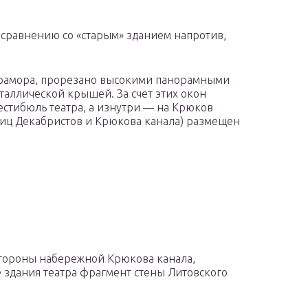
сравнению со «старым» зданием напротив,
мрамора, прорезано высокими панорамными
таллической крышей. За счет этих окон
естибюль театра, а изнутри — на Крюков
улиц Декабристов и Крюкова канала) размещен
стороны набережной Крюкова канала,
 здания театра фрагмент стены Литовского