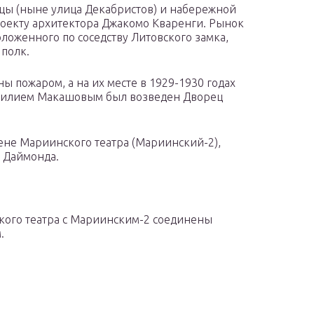
ицы (ныне улица Декабристов) и набережной
роекту архитектора Джакомо Кваренги. Рынок
оложенного по соседству Литовского замка,
полк.
ы пожаром, а на их месте в 1929-1930 годах
силием Макашовым был возведен Дворец
цене Мариинского театра (Мариинский-2),
 Даймонда.
кого театра с Мариинским-2 соединены
.