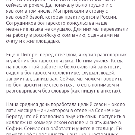
сейчас, впрочем. Да, поначалу было трудно и с
языком в том числе. Мы приехали в страну с
языковой базой, которая практикуется в России.
Сотрудников болгарского консульства наше
незнание языка не смущало. Для них мы переезжали
на работу в российскую компанию, с деньгами на
счету и с жилплощадью.
Ещё в Питере, перед отъездом, я купил разговорник
и учебник болгарского языка. По ним учился. Когда
на постоянной работе не было сильной занятости,
сидел в болгарском коллективе, слушал людей,
запоминал, записывал. Сейчас мы можем говорить
по-болгарски и не стесняться, то есть понимаем и
разговариваем без словаря (как пишут в анкетах).
Наша средняя дочь поработала целый сезон – около
пяти месяцев – аниматором в отеле на Солнечном
Берегу, что ей позволило выучить язык, поступить в
колледж на коммерческой основе и снять жилье в
Софии. Сейчас она работает и учится в столице. Ей
помогли её энергичность и знание иностранных